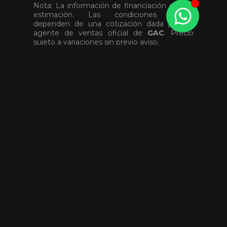
Nota: La información de financiación es una
estimación. Las condiciones finales
dependen de una cotización dada por un
agente de ventas oficial de
GAC
. Precio
sujeto a variaciones sin previo aviso.
Cuotas en 48 meses:
C$ 17,541.643
/
$ 478.962
Cuotas en 60 meses:
C$ 14,642.138
/
$ 399.793
Cuotas en 75 meses:
C$ 12,340.463
/
$ 336.947
Enviar cotización